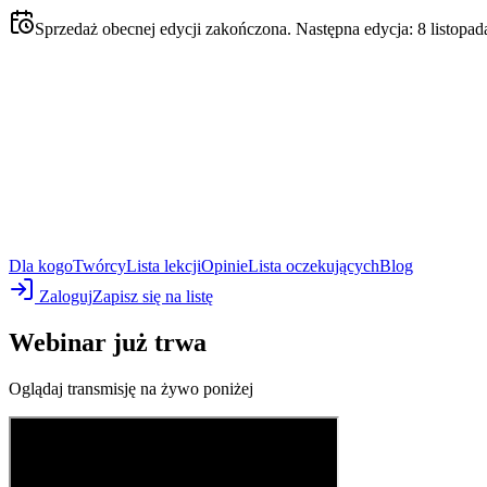
Sprzedaż obecnej edycji zakończona. Następna edycja: 8 listopad
Dla kogo
Twórcy
Lista lekcji
Opinie
Lista oczekujących
Blog
Zaloguj
Zapisz się na listę
Webinar już trwa
Oglądaj transmisję na żywo poniżej