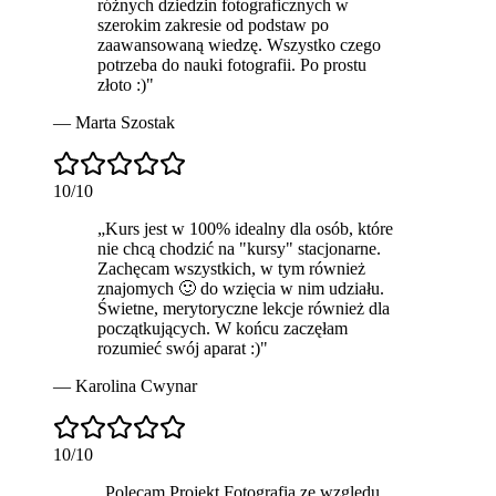
różnych dziedzin fotograficznych w
szerokim zakresie od podstaw po
zaawansowaną wiedzę. Wszystko czego
potrzeba do nauki fotografii.
Po prostu
złoto
:)
"
—
Marta Szostak
10
/10
„
Kurs jest w 100% idealny dla osób, które
nie chcą chodzić na "kursy" stacjonarne.
Zachęcam wszystkich, w tym również
znajomych 🙂 do wzięcia w nim udziału.
Świetne, merytoryczne lekcje również dla
początkujących. W końcu zaczęłam
rozumieć swój aparat :)
"
—
Karolina Cwynar
10
/10
„
Polecam
Projekt Fotografia ze względu