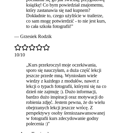
książkę! Co bym powiedział znajomemu,
który zastanawia się nad kupnem?
Dokładnie to, czego użyliście w trailerze,
co sam mogę potwierdzić -
to nie jest kurs,
to cała szkoła fotografii
!
"
—
Grzesiek Rodzik
10
/10
„
Kurs
przekroczył moje oczekiwania
,
sporo się nauczyłam, a duża część lekcji
jeszcze przede mną. Wyniosłam wiele
wiedzy z każdego z modułów, nawet z
lekcji o typach fotografii, którymi się na co
dzień nie zajmuję :). Dużo informacji,
bardzo dużo inspiracji oraz motywacji do
robienia zdjęć. Jestem pewna, że do wielu
obejrzanych lekcji jeszcze wrócę. Z
perspektywy osoby śreniozaawansowanej
w fotografii kurs zdecydowanie godny
polecenia :)
"