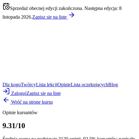
Sprzedaż obecnej edycji zakończona. Następna edycja: 8
listopada 2026.
Zapisz się na listę
Dla kogo
Twórcy
Lista lekcji
Opinie
Lista oczekujących
Blog
Zaloguj
Zapisz się na listę
Wróć na stronę kursu
Opinie kursantów
9.31
/10
Średnia ocena na podstawie
3120 opinii
.
92,5%
kursantów napisało,