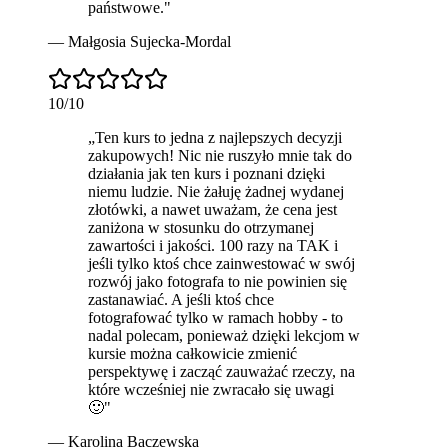
państwowe.
"
—
Małgosia Sujecka-Mordal
10
/10
„
Ten kurs to jedna z najlepszych decyzji
zakupowych! Nic nie ruszyło mnie tak do
działania jak ten kurs i poznani dzięki
niemu ludzie. Nie żałuję żadnej wydanej
złotówki, a nawet uważam, że cena jest
zaniżona w stosunku do otrzymanej
zawartości i jakości. 100 razy na TAK i
jeśli tylko ktoś chce zainwestować w swój
rozwój jako fotografa to nie powinien się
zastanawiać. A jeśli ktoś chce
fotografować tylko w ramach hobby - to
nadal
polecam
, ponieważ dzięki lekcjom w
kursie można całkowicie zmienić
perspektywę i zacząć zauważać rzeczy, na
które wcześniej nie zwracało się uwagi
🙂
"
—
Karolina Baczewska