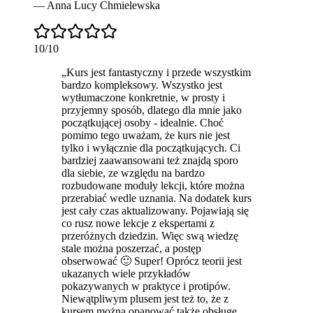
—
Anna Lucy Chmielewska
10
/10
„
Kurs jest fantastyczny
i przede wszystkim
bardzo kompleksowy. Wszystko jest
wytłumaczone konkretnie, w prosty i
przyjemny sposób, dlatego dla mnie jako
początkującej osoby - idealnie. Choć
pomimo tego uważam, że kurs nie jest
tylko i wyłącznie dla początkujących. Ci
bardziej zaawansowani też znajdą sporo
dla siebie, ze względu na bardzo
rozbudowane moduły lekcji, które można
przerabiać wedle uznania. Na dodatek kurs
jest cały czas aktualizowany. Pojawiają się
co rusz nowe lekcje z ekspertami z
przeróżnych dziedzin. Więc swą wiedzę
stale można poszerzać, a postęp
obserwować 🙂 Super! Oprócz teorii jest
ukazanych wiele przykładów
pokazywanych w praktyce i protipów.
Niewątpliwym plusem jest też to, że z
kursem można opanować także obsługę