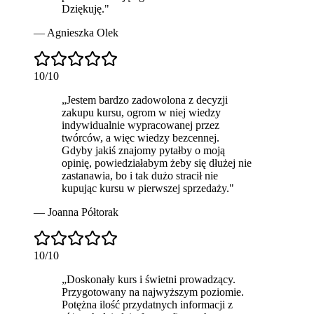
Dziękuję.
"
—
Agnieszka Olek
10
/10
„
Jestem bardzo zadowolona z decyzji
zakupu kursu, ogrom w niej wiedzy
indywidualnie wypracowanej przez
twórców, a więc wiedzy
bezcenne
j.
Gdyby jakiś znajomy pytałby o moją
opinię, powiedziałabym żeby się dłużej nie
zastanawia, bo i tak dużo stracił nie
kupując kursu w pierwszej sprzedaży.
"
—
Joanna Półtorak
10
/10
„
Doskonały kurs i świetni prowadzący.
Przygotowany na najwyższym poziomie.
Potężna ilość przydatnych informacji z