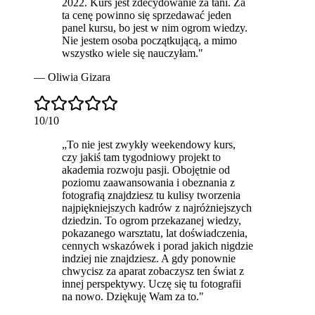
2022. Kurs jest zdecydowanie za tani. Za
ta cenę powinno się sprzedawać jeden
panel kursu, bo jest w nim ogrom wiedzy.
Nie jestem osoba początkującą, a mimo
wszystko wiele się nauczyłam.
"
—
Oliwia Gizara
10
/10
„
To nie jest zwykły weekendowy kurs,
czy jakiś tam tygodniowy projekt to
akademia rozwoju pasji
. Obojętnie od
poziomu zaawansowania i obeznania z
fotografią znajdziesz tu kulisy tworzenia
najpiękniejszych kadrów z najróżniejszych
dziedzin. To ogrom przekazanej wiedzy,
pokazanego warsztatu, lat doświadczenia,
cennych wskazówek i porad jakich nigdzie
indziej nie znajdziesz. A gdy ponownie
chwycisz za aparat zobaczysz ten świat z
innej perspektywy. Uczę się tu fotografii
na nowo. Dziękuję Wam za to.
"