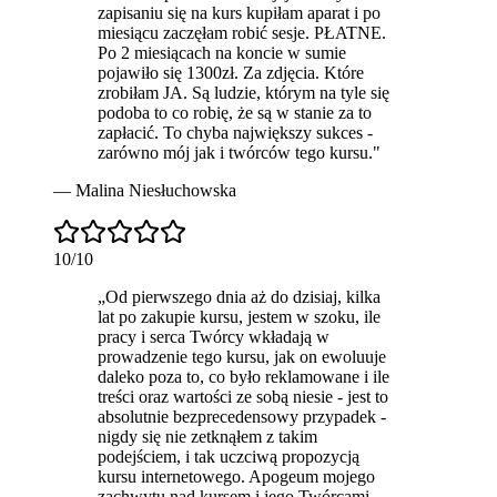
zapisaniu się na kurs kupiłam aparat i po
miesiącu zaczęłam robić sesje. PŁATNE.
Po 2 miesiącach na koncie w sumie
pojawiło się 1300zł. Za zdjęcia. Które
zrobiłam JA. Są ludzie, którym na tyle się
podoba to co robię, że są w stanie za to
zapłacić. To chyba największy sukces -
zarówno mój jak i twórców tego kursu.
"
—
Malina Niesłuchowska
10
/10
„
Od pierwszego dnia aż do dzisiaj, kilka
lat po zakupie kursu, jestem w szoku, ile
pracy i serca Twórcy wkładają w
prowadzenie tego kursu, jak on ewoluuje
daleko poza to, co było reklamowane i ile
treści oraz wartości ze sobą niesie - jest to
absolutnie bezprecedensowy przypadek -
nigdy się nie zetknąłem z takim
podejściem, i tak uczciwą propozycją
kursu internetowego. Apogeum mojego
zachwytu nad kursem i jego Twórcami