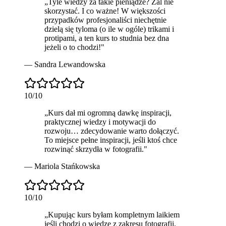
„
Tyle wiedzy za takie pieniądze? Żal nie
skorzystać. I co ważne! W większości
przypadków profesjonaliści niechętnie
dzielą się tyloma (o ile w ogóle) trikami i
protipami, a ten kurs to
studnia bez dna
jeżeli o to chodzi!
"
—
Sandra Lewandowska
10
/10
„
Kurs dał mi
ogromną dawkę inspiracji
,
praktycznej wiedzy i motywacji do
rozwoju… zdecydowanie warto dołączyć.
To miejsce pełne inspiracji, jeśli ktoś chce
rozwinąć skrzydła w fotografii.
"
—
Mariola Stańkowska
10
/10
„
Kupując kurs byłam kompletnym laikiem
jeśli chodzi o wiedzę z zakresu fotografii.