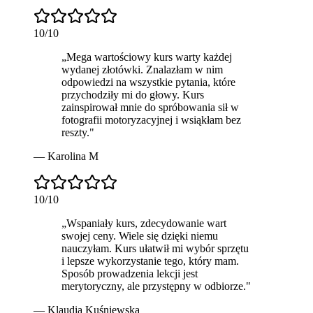
10
/10
„
Mega wartościowy kurs
warty każdej
wydanej złotówki
. Znalazłam w nim
odpowiedzi na wszystkie pytania, które
przychodziły mi do głowy. Kurs
zainspirował mnie do spróbowania sił w
fotografii motoryzacyjnej i wsiąkłam bez
reszty.
"
—
Karolina M
10
/10
„
Wspaniały kurs, zdecydowanie
wart
swojej ceny
. Wiele się dzięki niemu
nauczyłam. Kurs ułatwił mi wybór sprzętu
i lepsze wykorzystanie tego, który mam.
Sposób prowadzenia lekcji jest
merytoryczny, ale przystępny w odbiorze.
"
—
Klaudia Kuśniewska