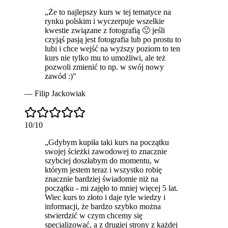
„
Że to
najlepszy kurs
w tej tematyce na
rynku polskim i wyczerpuje wszelkie
kwestie związane z fotografią 🙂 jeśli
czyjąś pasją jest fotografia lub po prostu to
lubi i chce wejść na wyższy poziom to ten
kurs nie tylko mu to umożliwi, ale też
pozwoli zmienić to np. w swój nowy
zawód :)
"
—
Filip Jackowiak
10
/10
„
Gdybym kupiła taki kurs na początku
swojej ścieżki zawodowej to znacznie
szybciej doszłabym do momentu, w
którym jestem teraz i wszystko robię
znacznie bardziej świadomie niż na
początku - mi zajęło to mniej więcej 5 lat.
Wiec kurs to
złoto
i daje tyle wiedzy i
informacji, że bardzo szybko można
stwierdzić w czym chcemy się
specjalizować, a z drugiej strony z każdej