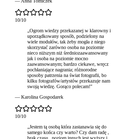
—
Anna Tomiczek
10
/10
„
Ogrom wiedzy
przekazanej w klarowny i
uporządkowany sposób, podzielony na
wiele modułów, tak żeby mogła z niego
skorzystać zarówno osoba na poziomie
nieco niższym niż średniozaawansowany
jak i osoba na poziomie mocno
zaawansowanym; bardzo ciekawe, wręcz
pochłaniające nagrania; różnorodne
sposoby patrzenia na świat fotografii, bo
kilku fotografów/artystów przekazuje nam
swoją wiedzę. Gorąco polecam!
"
—
Karolina Gospodarek
10
/10
„
Jestem tą osobą która zastanawia się do
samego końca czy warto? Czy dam radę ,
brak czasu , poziom innych jest wyższy i