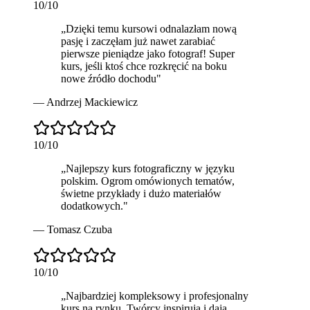
10
/10
„
Dzięki temu kursowi odnalazłam nową
pasję i zaczęłam już nawet zarabiać
pierwsze pieniądze jako fotograf! Super
kurs, jeśli ktoś chce rozkręcić na boku
nowe źródło dochodu
"
—
Andrzej Mackiewicz
10
/10
„
Najlepszy kurs
fotograficzny w języku
polskim. Ogrom omówionych tematów,
świetne przykłady i dużo materiałów
dodatkowych.
"
—
Tomasz Czuba
10
/10
„
Najbardziej kompleksowy i profesjonalny
kurs na rynku. Twórcy inspirują i dają