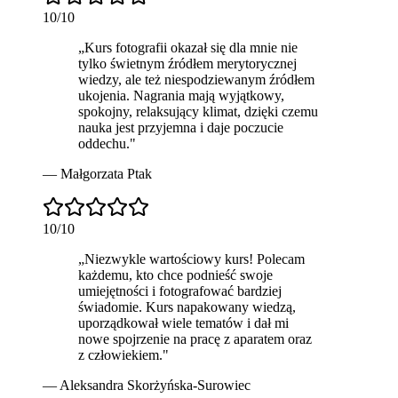
10
/10
„
Kurs fotografii okazał się dla mnie nie
tylko świetnym źródłem merytorycznej
wiedzy, ale też niespodziewanym źródłem
ukojenia. Nagrania mają wyjątkowy,
spokojny, relaksujący klimat, dzięki czemu
nauka jest przyjemna i daje poczucie
oddechu.
"
—
Małgorzata Ptak
10
/10
„
Niezwykle wartościowy
kurs! Polecam
każdemu, kto chce podnieść swoje
umiejętności i fotografować bardziej
świadomie. Kurs napakowany wiedzą,
uporządkował wiele tematów i dał mi
nowe spojrzenie na pracę z aparatem oraz
z człowiekiem.
"
—
Aleksandra Skorżyńska-Surowiec