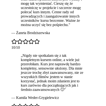
mogę tak wymieniać. Cieszę się że
uczestniczę w projekcie i szczerze mogę
polecać kurs innym. Cenne rady od
prowadzących i zaangażowanie innych
uczestników kursu
bezcenne
. Ważne że
można uczyć się bez pośpiechu.
"
—
Żaneta Brodziszewska
10
/10
„
Nigdy nie spotkalam się z tak
kompletny
m kursem online, a wiele już
przerobiłam. Kurs jest naprawdę bardzo
kompletny, sensownie ułożony. Dla mnie
jeszcze trochę zbyt zaawansowany, nie ze
wszystkich filmów jestem w stanie
korzystać, jednak moim zdaniem jest to
kurs zarówno dla początkujących jak i
średnio-zaawansowanych 🙂
"
—
Kamila Weder-Grygielewicz