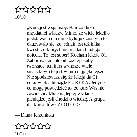
10
/10
„
Kurs jest wspaniały. Bardzo dużo
przydatnej wiedzy. Mimo, że wiele lekcji o
podstawach dla mnie było już znanych to
okazywało się, że jednak jest też kilka
kwestii, o których nie miałam bladego
pojęcia. To jest super! Kocham lekcje Oli
Zaborowskiej ale od każdej osoby
tworzącej ten kurs wynoszę wiele
smaczków i to jest w nim najpiękniejsze.
Nie spodziewasz się, że lekcja da Ci
cokolwiek a tu nagle EUREKA. Jedyne
co mogę powiedzieć to, że kurs Was nie
zawiedzie. Moje
najlepiej wydane
pieniądze
jeśli chodzi o wiedzę. A grupa
dla kursantów? ZŁOTO <3
"
—
Diana Krzonkała
10
/10