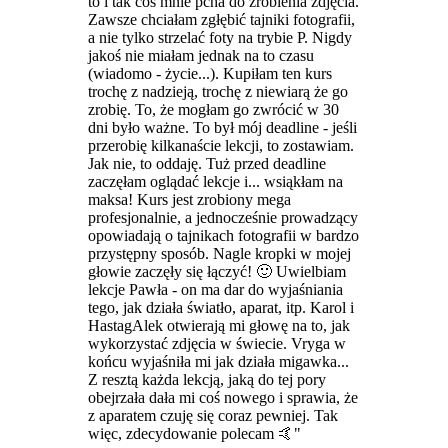
to i tak coś mnie pcha do zrobienia zdjęcia.
Zawsze chciałam zgłębić tajniki fotografii,
a nie tylko strzelać foty na trybie P. Nigdy
jakoś nie miałam jednak na to czasu
(wiadomo - życie...). Kupiłam ten kurs
trochę z nadzieją, trochę z niewiarą że go
zrobię. To, że mogłam go zwrócić w 30
dni było ważne. To był mój deadline - jeśli
przerobię kilkanaście lekcji, to zostawiam.
Jak nie, to oddaję. Tuż przed deadline
zaczęłam oglądać lekcje i...
wsiąkłam na
maksa
! Kurs jest zrobiony mega
profesjonalnie, a jednocześnie prowadzący
opowiadają o tajnikach fotografii w bardzo
przystępny sposób. Nagle kropki w mojej
głowie zaczęły się łączyć! 🙂 Uwielbiam
lekcje Pawła - on ma dar do wyjaśniania
tego, jak działa światło, aparat, itp. Karol i
HastagAlek otwierają mi głowę na to, jak
wykorzystać zdjęcia w świecie. Vryga w
końcu wyjaśniła mi jak działa migawka...
Z resztą każda lekcją, jaką do tej pory
obejrzała dała mi coś nowego i sprawia, że
z aparatem czuję się coraz pewniej. Tak
więc, zdecydowanie polecam 🤙
"