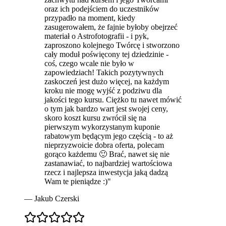
oraz ich podejściem do uczestników
przypadło na moment, kiedy
zasugerowałem, że fajnie byłoby obejrzeć
materiał o Astrofotografii - i pyk,
zaproszono kolejnego Twórcę i stworzono
cały moduł poświęcony tej dziedzinie -
coś, czego wcale nie było w
zapowiedziach! Takich pozytywnych
zaskoczeń jest dużo więcej, na każdym
kroku nie mogę wyjść z podziwu dla
jakości tego kursu. Ciężko tu nawet mówić
o tym jak bardzo wart jest swojej ceny,
skoro koszt kursu zwrócił się na
pierwszym wykorzystanym kuponie
rabatowym będącym jego częścią - to aż
nieprzyzwoicie dobra oferta, polecam
gorąco każdemu 🙂 Brać, nawet się nie
zastanawiać, to
najbardziej wartościowa
rzecz
i najlepsza inwestycja jaką dadzą
Wam te pieniądze :)
"
—
Jakub Czerski