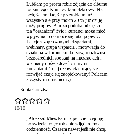
Lubiłam po prostu robić zdjęcia do albumu
rodzinnego. Kurs jest
kompleksowy
. Nie
będę ściemniać, że przerobiłam już
wszystko ale przy moich 20 % już czuję
duży progres. Bardzo podoba mi się, że
ten "organizm" żyje i kursanci mogą mieć
wpływ na to co może się tutaj pojawić.
Lekcje z zapraszanymi ekspertami,
webinary, grupa wsparcia , motywacja do
działania w formie konkursów, możliwość
bezpośrednich spotkań na integracjach i
wymiany doświadczeń z innymi
kursantami. Tutaj człowiek chcący się
rozwijać czuje się zaopiekowany! Polecam
z czystym sumieniem :)
"
—
Sonia Godzisz
10
/10
„
Aloszka! Mieszkam na jachcie i żegluję
po świecie, więc robienie zdjęć to moja
codzienność. Czasem nawet jeśli nie chcę,