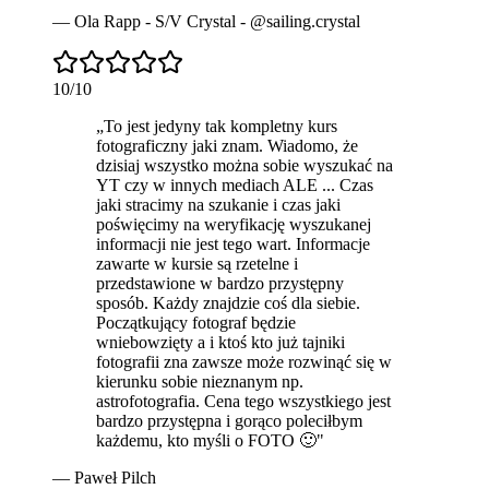
—
Ola Rapp - S/V Crystal - @sailing.crystal
10
/10
„
To jest jedyny tak
kompletny
kurs
fotograficzny jaki znam. Wiadomo, że
dzisiaj wszystko można sobie wyszukać na
YT czy w innych mediach ALE ... Czas
jaki stracimy na szukanie i czas jaki
poświęcimy na weryfikację wyszukanej
informacji nie jest tego wart. Informacje
zawarte w kursie są rzetelne i
przedstawione w bardzo przystępny
sposób. Każdy znajdzie coś dla siebie.
Początkujący fotograf będzie
wniebowzięty a i ktoś kto już tajniki
fotografii zna zawsze może rozwinąć się w
kierunku sobie nieznanym np.
astrofotografia. Cena tego wszystkiego jest
bardzo przystępna i gorąco poleciłbym
każdemu, kto myśli o FOTO 🙂
"
—
Paweł Pilch