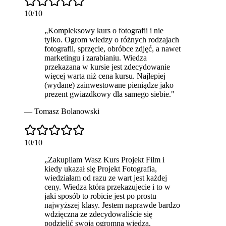
10
/10
„
Kompleksowy kurs o fotografii i nie
tylko. Ogrom wiedzy o różnych rodzajach
fotografii, sprzęcie, obróbce zdjęć, a nawet
marketingu i zarabianiu. Wiedza
przekazana w kursie jest zdecydowanie
więcej warta niż cena kursu.
Najlepiej
(wydane) zainwestowane
pieniądze jako
prezent gwiazdkowy dla samego siebie.
"
—
Tomasz Bolanowski
10
/10
„
Zakupilam Wasz Kurs Projekt Film i
kiedy ukazał się Projekt Fotografia,
wiedziałam od razu ze wart jest każdej
ceny. Wiedza która przekazujecie i to w
jaki sposób to robicie jest po prostu
najwyższej klasy
. Jestem naprawde bardzo
wdzięczna ze zdecydowaliście się
podzielić swoją ogromna wiedza.