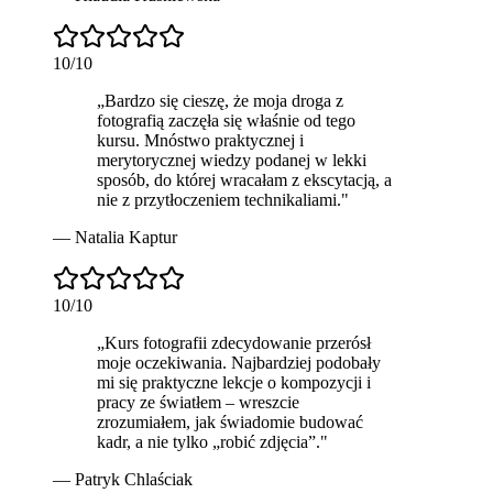
10
/10
„
Bardzo się cieszę, że moja droga z
fotografią zaczęła się właśnie od tego
kursu. Mnóstwo praktycznej i
merytorycznej wiedzy podanej w lekki
sposób, do której wracałam z ekscytacją, a
nie z przytłoczeniem technikaliami.
"
—
Natalia Kaptur
10
/10
„
Kurs fotografii zdecydowanie
przerósł
moje oczekiwania
. Najbardziej podobały
mi się praktyczne lekcje o kompozycji i
pracy ze światłem – wreszcie
zrozumiałem, jak świadomie budować
kadr, a nie tylko „robić zdjęcia”.
"
—
Patryk Chlaściak