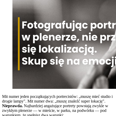
Mit numer jeden początkujących portrecistów: „muszę mieć studio i
drogie lampy". Mit numer dwa: „muszę znaleźć super lokację".
Nieprawda.
Najbardziej angażujące portrety powstają zwykle w
zwykłym plenerze — w mieście, w parku, na podwórku — pod
warunkiem, że spełnisz dwa warunki: