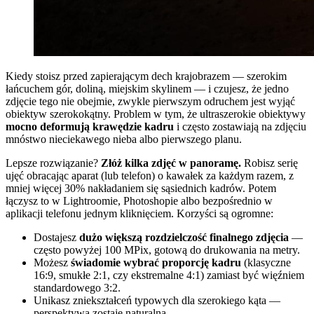
Kiedy stoisz przed zapierającym dech krajobrazem — szerokim
łańcuchem gór, doliną, miejskim skylinem — i czujesz, że jedno
zdjęcie tego nie obejmie, zwykle pierwszym odruchem jest wyjąć
obiektyw szerokokątny. Problem w tym, że ultraszerokie obiektywy
mocno deformują krawędzie kadru
i często zostawiają na zdjęciu
mnóstwo nieciekawego nieba albo pierwszego planu.
Lepsze rozwiązanie?
Złóż kilka zdjęć w panoramę.
Robisz serię
ujęć obracając aparat (lub telefon) o kawałek za każdym razem, z
mniej więcej 30% nakładaniem się sąsiednich kadrów. Potem
łączysz to w Lightroomie, Photoshopie albo bezpośrednio w
aplikacji telefonu jednym kliknięciem. Korzyści są ogromne:
Dostajesz
dużo większą rozdzielczość finalnego zdjęcia
—
często powyżej 100 MPix, gotową do drukowania na metry.
Możesz
świadomie wybrać proporcję kadru
(klasyczne
16:9, smukłe 2:1, czy ekstremalne 4:1) zamiast być więźniem
standardowego 3:2.
Unikasz zniekształceń typowych dla szerokiego kąta —
perspektywa zostaje naturalna.