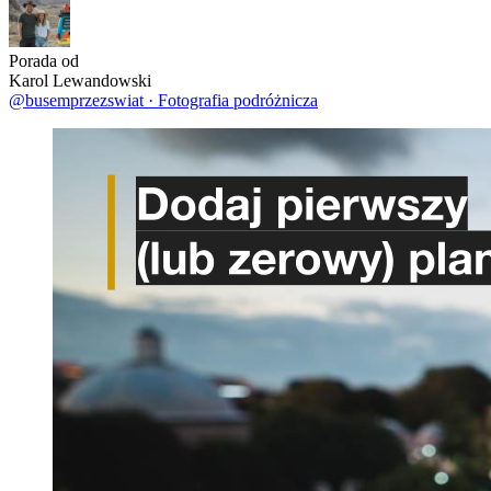
Porada od
Karol Lewandowski
@busemprzezswiat
·
Fotografia podróżnicza