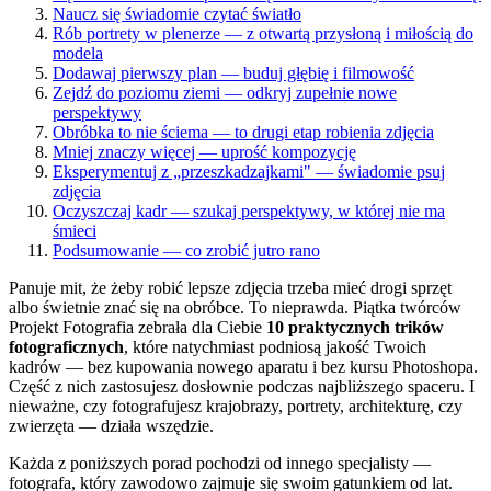
Naucz się świadomie czytać światło
Rób portrety w plenerze — z otwartą przysłoną i miłością do
modela
Dodawaj pierwszy plan — buduj głębię i filmowość
Zejdź do poziomu ziemi — odkryj zupełnie nowe
perspektywy
Obróbka to nie ściema — to drugi etap robienia zdjęcia
Mniej znaczy więcej — uprość kompozycję
Eksperymentuj z „przeszkadzajkami" — świadomie psuj
zdjęcia
Oczyszczaj kadr — szukaj perspektywy, w której nie ma
śmieci
Podsumowanie — co zrobić jutro rano
Panuje mit, że żeby robić lepsze zdjęcia trzeba mieć drogi sprzęt
albo świetnie znać się na obróbce. To nieprawda. Piątka twórców
Projekt Fotografia zebrała dla Ciebie
10 praktycznych trików
fotograficznych
, które natychmiast podniosą jakość Twoich
kadrów — bez kupowania nowego aparatu i bez kursu Photoshopa.
Część z nich zastosujesz dosłownie podczas najbliższego spaceru. I
nieważne, czy fotografujesz krajobrazy, portrety, architekturę, czy
zwierzęta — działa wszędzie.
Każda z poniższych porad pochodzi od innego specjalisty —
fotografa, który zawodowo zajmuje się swoim gatunkiem od lat.