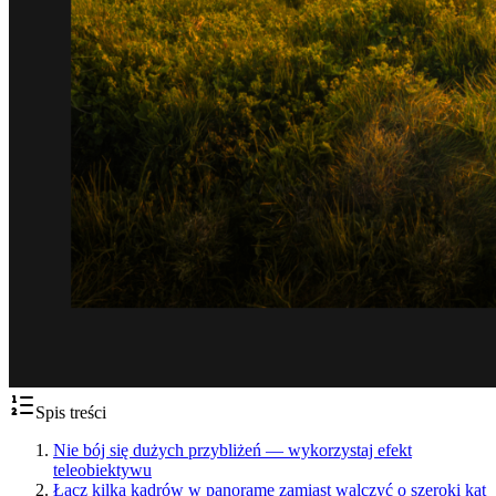
Spis treści
Nie bój się dużych przybliżeń — wykorzystaj efekt
teleobiektywu
Łącz kilka kadrów w panoramę zamiast walczyć o szeroki kąt