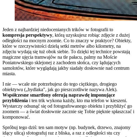
Jeden z najbardziej niedocenianych trików w fotografii to
kompresja perspektywy
, którą uzyskujesz robiąc zdjęcie z dużej
odległości na mocnym zoomie. Co to znaczy w praktyce? Obiekty,
które w rzeczywistości dzielą setki metrów albo kilometry, na
zdjęciu wydają się tuż obok siebie. To dzięki tej technice powstają
magiczne ujęcia tramwajów na tle pałacu, palmy na Moście
Poniatowskiego sklejonej z zachodem słońca, czy lądujących
samolotów, które wyglądają jakby siadały dosłownie nad centrum
miasta.
I nie — wcale nie potrzebujesz do tego ciężkiego, drogiego
obiektywu („bydlaka", jak go pieszczotliwie nazywa Alek).
Współczesne smartfony oferują naprawdę imponujące
przybliżenia
i ten trik wykona każdy, kto ma telefon w kieszeni.
Wystarczy odsunąć się od fotografowanego obiektu i przybliżyć go
zoomem — a świat dosłownie zacznie się Tobie pięknie spłaszczać i
komponować.
Spróbuj tego dziś: ten sam motyw (np. budynek, drzewo, znajomy
idący ulicą) sfotografuj raz z bliska, a raz z odległości stu czy