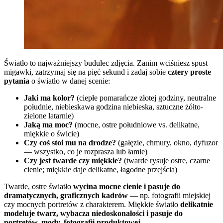
Światło to najważniejszy budulec zdjęcia. Zanim wciśniesz spust
migawki, zatrzymaj się na pięć sekund i zadaj sobie
cztery proste
pytania
o światło w danej scenie:
Jaki ma kolor?
(ciepłe pomarańcze złotej godziny, neutralne
południe, niebieskawa godzina niebieska, sztuczne żółto-
zielone latarnie)
Jaką ma moc?
(mocne, ostre południowe vs. delikatne,
miękkie o świcie)
Czy coś stoi mu na drodze?
(gałęzie, chmury, okno, dyfuzor
— wszystko, co je rozprasza lub łamie)
Czy jest twarde czy miękkie?
(twarde rysuje ostre, czarne
cienie; miękkie daje delikatne, łagodne przejścia)
Twarde, ostre światło
wycina mocne cienie i pasuje do
dramatycznych, graficznych kadrów
— np. fotografii miejskiej
czy mocnych portretów z charakterem. Miękkie światło
delikatnie
modeluje twarz, wybacza niedoskonałości i pasuje do
portretów, mody, fotografii produktowej
.