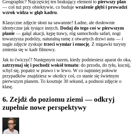
Geographic? Najczęściej ten brakujący element to
pierwszy plan
— coś tuż przy obiektywie, co buduje
wrażenie głębi i prowadzi
wzrok widza w głąb kadru
.
Klasyczne zdjęcie słoni na sawannie? Ładne, ale dosłownie
identyczne jak tysiące innych.
Dodaj do tego coś w pierwszym
planie
— gałąź akacji, kępę trawy, róg samochodu safari, nogi
towarzysza podróży, naturalną ramę z otwartych drzwi auta — i
nagle zdjęcie zyskuje
trzeci wymiar i emocję
. Z migawki turysty
zmienia się w kadr filmowy.
Jak to ćwiczyć? Następnym razem, kiedy podniesiesz aparat do oka,
zatrzymaj się i pochodź wokół tematu
: do przodu, do tyłu, kucnij,
schyl się, popatrz w prawo i w lewo. W co najmniej połowie
przypadków znajdziesz w okolicy coś, co stanie się świetnym
pierwszym planem. To kosztuje 30 sekund, a podnosi zdjęcie o
klasę.
6. Zejdź do poziomu ziemi — odkryj
zupełnie nowe perspektywy