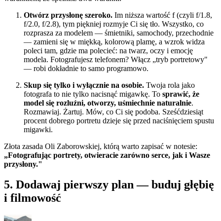
Otwórz przysłonę szeroko.
Im niższa wartość f (czyli f/1.8,
f/2.0, f/2.8), tym piękniej rozmyje Ci się tło. Wszystko, co
rozprasza za modelem — śmietniki, samochody, przechodnie
— zamieni się w miękką, kolorową plamę, a wzrok widza
poleci tam, gdzie ma polecieć: na twarz, oczy i emocję
modela. Fotografujesz telefonem? Włącz „tryb portretowy"
— robi dokładnie to samo programowo.
Skup się tylko i wyłącznie na osobie.
Twoja rola jako
fotografa to nie tylko nacisnąć migawkę. To
sprawić, że
model się rozluźni, otworzy, uśmiechnie naturalnie
.
Rozmawiaj. Żartuj. Mów, co Ci się podoba. Sześćdziesiąt
procent dobrego portretu dzieje się przed naciśnięciem spustu
migawki.
Złota zasada Oli Zaborowskiej, którą warto zapisać w notesie:
„Fotografując portrety, otwieracie zarówno serce, jak i Wasze
przysłony."
5. Dodawaj pierwszy plan — buduj głębię
i filmowość