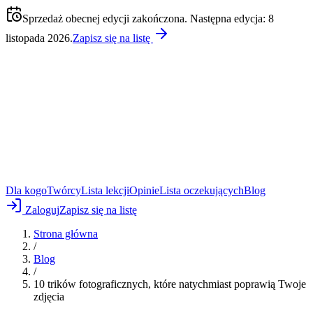
Sprzedaż obecnej edycji zakończona. Następna edycja: 8
listopada 2026.
Zapisz się na listę
Dla kogo
Twórcy
Lista lekcji
Opinie
Lista oczekujących
Blog
Zaloguj
Zapisz się na listę
Strona główna
/
Blog
/
10 trików fotograficznych, które natychmiast poprawią Twoje
zdjęcia