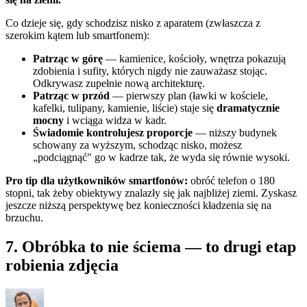
Co dzieje się, gdy schodzisz nisko z aparatem (zwłaszcza z
szerokim kątem lub smartfonem):
Patrząc w górę
— kamienice, kościoły, wnętrza pokazują
zdobienia i sufity, których nigdy nie zauważasz stojąc.
Odkrywasz zupełnie nową architekturę.
Patrząc w przód
— pierwszy plan (ławki w kościele,
kafelki, tulipany, kamienie, liście) staje się
dramatycznie
mocny
i wciąga widza w kadr.
Świadomie kontrolujesz proporcje
— niższy budynek
schowany za wyższym, schodząc nisko, możesz
„podciągnąć" go w kadrze tak, że wyda się równie wysoki.
Pro tip dla użytkowników smartfonów:
obróć telefon o 180
stopni, tak żeby obiektywy znalazły się jak najbliżej ziemi. Zyskasz
jeszcze niższą perspektywę bez konieczności kładzenia się na
brzuchu.
7. Obróbka to nie ściema — to drugi etap
robienia zdjęcia