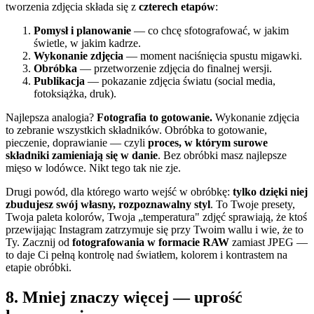
tworzenia zdjęcia składa się z
czterech etapów
:
Pomysł i planowanie
— co chcę sfotografować, w jakim
świetle, w jakim kadrze.
Wykonanie zdjęcia
— moment naciśnięcia spustu migawki.
Obróbka
— przetworzenie zdjęcia do finalnej wersji.
Publikacja
— pokazanie zdjęcia światu (social media,
fotoksiążka, druk).
Najlepsza analogia?
Fotografia to gotowanie.
Wykonanie zdjęcia
to zebranie wszystkich składników. Obróbka to gotowanie,
pieczenie, doprawianie — czyli
proces, w którym surowe
składniki zamieniają się w danie
. Bez obróbki masz najlepsze
mięso w lodówce. Nikt tego tak nie zje.
Drugi powód, dla którego warto wejść w obróbkę:
tylko dzięki niej
zbudujesz swój własny, rozpoznawalny styl
. To Twoje presety,
Twoja paleta kolorów, Twoja „temperatura" zdjęć sprawiają, że ktoś
przewijając Instagram zatrzymuje się przy Twoim wallu i wie, że to
Ty. Zacznij od
fotografowania w formacie RAW
zamiast JPEG —
to daje Ci pełną kontrolę nad światłem, kolorem i kontrastem na
etapie obróbki.
8. Mniej znaczy więcej — uprość