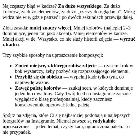
Najczęstszy błąd w kadrze?
Za dużo wszystkiego.
Za dużo
kolorów, za dużo elementów, za dużo „rzeczy do oglądania". Mózg
widza nie wie, gdzie patrzeć i po dwóch sekundach przewija dalej.
Złota zasada:
mniej znaczy więcej
. Mniej kolorów (najlepiej 2–3
dominujące, jeden ton jako akcent). Mniej elementów w kadrze.
Mniej akcji w tle. Wszystko, co nie służy historii zdjęcia —
wyrzuć
z kadru
.
Trzy szybkie sposoby na uproszczenie kompozycji:
Zmień miejsce, z którego robisz zdjęcie
— czasem krok w
bok wystarczy, żeby pozbyć się rozpraszającego elementu.
Przybliż się do obiektu
— wypełnij kadr tylko tym, co
naprawdę ważne.
Zawęź paletę kolorów
— szukaj scen, w których dominuje
jeden lub dwa tony. Cały Twój feed na Instagramie zacznie
wyglądać o klasę profesjonalniej, kiedy zaczniesz
konsekwentnie operować jedną paletą.
Spójrz na zdjęcia, które Ci się najbardziej podobają u najlepszych
fotografów na Instagramie. Niemal zawsze są
radykalnie
uproszczone
— jeden temat, czysty kadr, ograniczona paleta. To
nie przypadek.