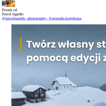
Porada od
Paweł Jagiełło
@paweljagiello_photography
·
Fotografia krajobrazu